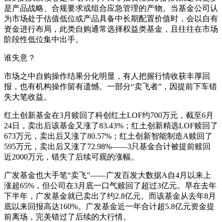
是产品战略、合规要求或组合应急管理的产物。当基金公司认
为市场处于估值低位或产品具备中长期配置价值时，会以自有
资金进行布局，此类自购通常选择权益类基金，且往往在市场
阶段性低位集中出手。
谁失意？
市场之中自购操作结果分化明显，有人把握行情收获丰厚回
报，也有机构操作留有遗憾。一部分“卖飞者”，因提前下车错
失大笔收益。
红土创新基金在3月赎回了科创红土LOF约700万元，截至6月
24日，卖出后该基金又涨了83.43%；红土创新精选LOF赎回了
673万元，卖出后又涨了80.57%；红土创新智能制造A赎回了
595万元，卖出后又涨了72.98%——3只基金合计被提前赎回
近2000万元，错失了后续可观的涨幅。
广发基金也大手笔“卖飞”——广发百发大数据A自4月以来上
涨超65%，但公司在3月底一口气赎回了超过3亿元。早在去年
下半年，广发基金就已卖出了约2.8亿元。而该基金从去年8月
底以来回报高达160%。广发基金近一年合计超5.8亿元资金提
前离场，完美错过了后续的大行情。