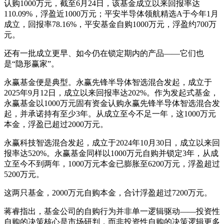
认购1000万元，截至6月24日，该基金成立以来回报率达
110.09%，浮盈近1000万元；平安半导体领航精选A于今年1月
成立，回报率78.16%，平安基金自购1000万元，浮盈约700万
元。
还有一批成立更早、如今仍在锁定期内的产品——它们也
是“隐形赢家”。
永赢基金便是典型。永赢先锋半导体智选混合发起，成立于
2025年9月12日，成立以来回报率达202%。作为发起式基金，
永赢基金以1000万元固有资金认购永赢先锋半导体智选混合发
起，并承诺持有至少3年。从成立至今不足一年，这1000万元
本金，浮盈已超过2000万元。
永赢科技智选混合发起，成立于2024年10月30日，成立以来回
报率达520%。永赢基金同样以1000万元自购并锁定3年，从成
立至今不到两年，1000万元本金已膨胀至6200万元，浮盈超过
5200万元。
这两只基金，2000万元自购本金，合计浮盈超过7200万元。
蒋睿指出，基金公司的自购行为并非单一逻辑驱动——投资性
自购的决策核心是市场研判，而非投资性自购的决策逻辑更多