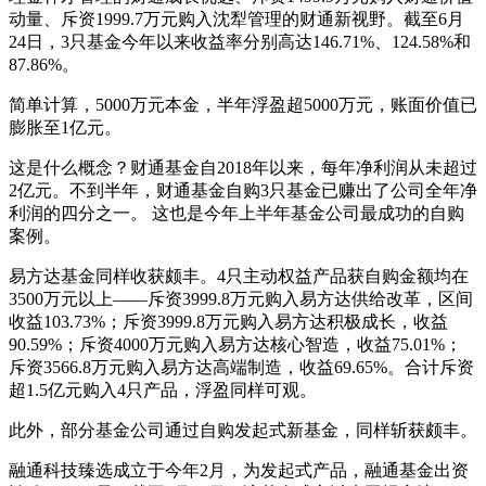
动量、斥资1999.7万元购入沈犁管理的财通新视野。截至6月
24日，3只基金今年以来收益率分别高达146.71%、124.58%和
87.86%。
简单计算，5000万元本金，半年浮盈超5000万元，账面价值已
膨胀至1亿元。
这是什么概念？财通基金自2018年以来，每年净利润从未超过
2亿元。不到半年，财通基金自购3只基金已赚出了公司全年净
利润的四分之一。 这也是今年上半年基金公司最成功的自购
案例。
易方达基金同样收获颇丰。4只主动权益产品获自购金额均在
3500万元以上——斥资3999.8万元购入易方达供给改革，区间
收益103.73%；斥资3999.8万元购入易方达积极成长，收益
90.59%；斥资4000万元购入易方达核心智造，收益75.01%；
斥资3566.8万元购入易方达高端制造，收益69.65%。合计斥资
超1.5亿元购入4只产品，浮盈同样可观。
此外，部分基金公司通过自购发起式新基金，同样斩获颇丰。
融通科技臻选成立于今年2月，为发起式产品，融通基金出资