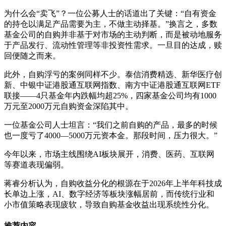
为什么会“卖飞”？一位公募人士的话道出了关键：“自有资金
的持仓以满足产品需要为主，不做主动择基。”换言之，多数
基金公司的自购并非基于对市场的主动判断，而是被动地服务
于产品发行、流动性管理等非投资性需求。一旦目的达成，赎
回便随之而来。
此外，自购浮亏的案例同样不少。泰信消费精选、新华医疗创
新、中银中证港股通互联网指数、南方中证港股通互联网ETF
联接——4只基金年内跌幅均超25%，四家基金公司均有1000
万元至2000万元自购资金深陷其中。
一位基金公司人士坦言：“我们之前自购的产品，最多的时候
也一度亏了4000—5000万元资本金。那段时间，压力很大。”
今年以来，市场主线围绕AI板块展开，消费、医药、互联网
等赛道表现偏弱。
蒋睿分析认为，自购收益分化的根源在于2026年上半年科技成
长单边上涨，AI、数字经济等板块涨幅居前，而传统行业和
小市值策略表现疲软，导致自购基金收益出现系统性分化。
推荐内容