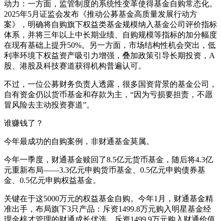
动力：一方面，监管制度的系统性变革使得基金自购常态化。
2025年5月证监会发布《推动公募基金高质量发展行动方
案》，明确将自购旗下权益类基金规模纳入基金公司评价指标
体系，并将三年以上中长期业绩、自购规模等指标的加分幅度
在现有基础上提升50%。另一方面，市场结构性机会突出，低
利率环境下权益资产吸引力增强，叠加政策引导长期投资，A
股、港股及科技赛道获得机构普遍认可。
不过，一位公募财务负责人透露，很多国资背景的基金公司，
自有资金仍以货币基金和存款为主，“因为亏损要担责，不愿
冒风险去主动投资赛道”。
谁赚钱了？
今年最成功的自购案例，非财通基金莫属。
今年一季度，财通基金赎回了8.5亿元货币基金，随后将4.3亿
元重新布局——3.3亿元申购货币基金、0.5亿元申购债券基
金、0.5亿元申购权益基金。
关键在于这5000万元的权益基金自购。今年1月，财通基金精
准出手，布局旗下3只产品：斥资1499.8万元购入明星基金经
理金梓才管理的财通成长优选、斥资1499.9万元购入财通价值