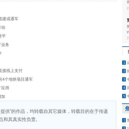
2
道建成通车
行动
持平
2
&
下业务
？
1
直接线上支付
2
有4个地铁项目通车
3
广应用
4
增加
5
）提供”的作品，均转载自其它媒体，转载目的在于传递
点和其真实性负责。
1
2