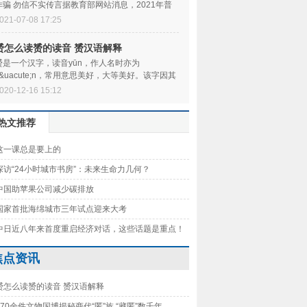
诈骗 勿信不实传言据教育部网站消息，2021年普
通高校招生录取工作即将开始，一些不法分子
021-07-08 17:25
赟怎么读赟的读音 赟汉语解释
赟是一个汉字，读音yūn，作人名时亦为
y&uacute;n，常用意思美好，大等美好。该字因其
由文、武、贝三字组成，古代&lsquo;贝&rsquo;指
020-12-16 15:12
lsquo
热文推荐
这一课总是要上的
探访“24小时城市书房”：未来生命力几何？
中国助苹果公司减少碳排放
国家首批海绵城市三年试点迎来大考
中日近八年来首度重启经济对话，这些话题是重点！
焦点资讯
赟怎么读赟的读音 赟汉语解释
170余件文物国博揭秘商代“匿”族 “藏匿”数千年