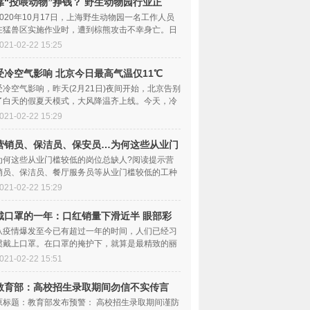
靠“投喂动物”挣钱？ 野生动物园行业正
在“十字路
2020年10月17日，上海野生动物园一名工作人员
在猛兽区实施作业时，遭到棕熊攻击不幸身亡。日
前，这一事件调查结果公布，9名相关责任人被处
021-02-22 15:25
受冷空气影响 北京今日最高气温仅11℃
受冷空气影响，昨天(2月21日)夜间开始，北京告别
了白天的假夏天模式，大风降温齐上线。今天，冷
空气带来的影响会更加明显，预计白天的最高
021-02-22 15:29
营销员、保洁员、保安员…为何这些从业门
槛较低的岗位总缺人？
为何这些从业门槛较低的岗位总缺人?阅读提示营
销员、保洁员、餐厅服务员等从业门槛较低的工种
之所以持续招工难，专业人士认为，一方面是受
021-02-22 15:29
戴口罩的一年：口红销量下滑近半 眼部彩
妆产品卖得好
从疫情爆发至今已有超过一年的时间，人们已经习
惯戴上口罩。在口罩的掩护下，就算是最精致的丽
人们，也减少了使用口红的频率。红星资本局从
021-02-22 15:51
教育部：高校招生录取期间勿信不实传言
切勿存侥幸心理
原标题：教育部发布预警： 高校招生录取期间谨防