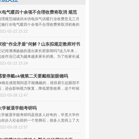
水电气暖四十余项不合理收费将取消 规范
收费行为
清理规范城镇供水供电供气供暖行业收费意见三月
起施行水电气暖四十余项不合理收费将取消初春的
大地，乍暖还寒。每天的开销看似不大，但一样
021-02-22 15:22
家校“作业矛盾”何解？山东拟规定教师对书
面作业全批全改
还记得沸沸扬扬的退出家长群新闻吗?这几年来，
批改作业已成为越来越多家长的痛。为了给家长减
负，多地陆续出台规定，明确要求教师亲自批改
021-02-22 15:24
感冒停戴ok镜第二天要戴框架眼镜吗
​ok镜在感冒期间是不能佩戴的，很容易引起眼部不
适，还会影响视力恢复，降低塑形效果，这个时候
一般都需要停戴一个星期左右的时间，等感冒好
022-03-28 12:47
大学被退学能考研吗
大学被退学能考研吗是很多人好奇的，毕竟大学作
为你步入社会前的一个垫脚石，很多人觉得上了大
学就没什么事情了，但是吧如果你严重违反了纪律
022-03-28 12:57